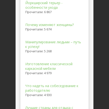
Йоркширский терьер -
особенности ухода
Прочитали: 6 867
Почему изменяют женщины?
Прочитали: 5 674
Манипулирование людьми – путь
к успеху!
Прочитали: 5 268
Изготовление классической
каркасной мебели
Прочитали: 4 979
Что надеть на собеседование к
работодателю
Прочитали: 4 930
Лучшие страны для отдыха с