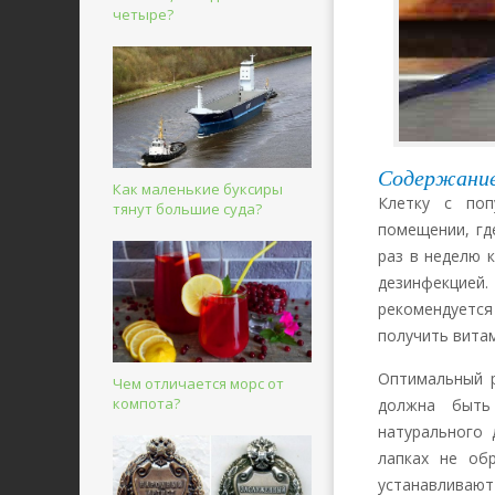
четыре?
Содержани
Как маленькие буксиры
Клетку с поп
тянут большие суда?
помещении, гд
раз в неделю 
дезинфекцией.
рекомендуется
получить вита
Оптимальный р
Чем отличается морс от
компота?
должна быть
натурального 
лапках не об
устанавливают 