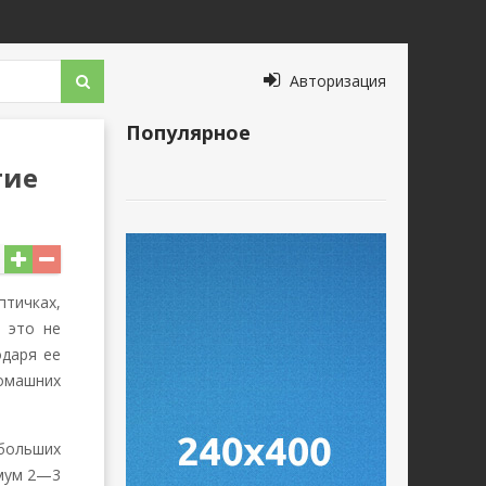
Авторизация
Популярное
гие
птичках,
 это не
одаря ее
омашних
больших
имум 2—3