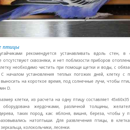
е птицы
угайчиками рекомендуется устанавливать вдоль стен, в 
е отсутствуют сквозняки, и нет поблизости приборов отоплен
клетку необходимо чистить при помощи щетки и воды, с обяз
 С началом установления теплых погожих дней, клетку с п
 выносить на короткое время, под солнечные лучи, чтобы пти
мин D.
азмер клетки, из расчета на одну птицу составляет 45х60х35
 оборудована жердочками, различной толщины, желате
дерева, таких пород, как: яблоня, вишня, береза, чтобы у 
разовывались натоптыши. Для развлечения птицы, в клетка
зеркальца, колокольчики, лесенки.