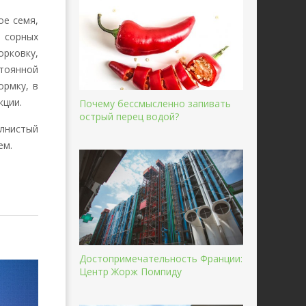
ое семя,
н сорных
рковку,
стоянной
ормку, в
кции.
Почему бессмысленно запивать
острый перец водой?
лнистый
ем.
Достопримечательность Франции:
Центр Жорж Помпиду