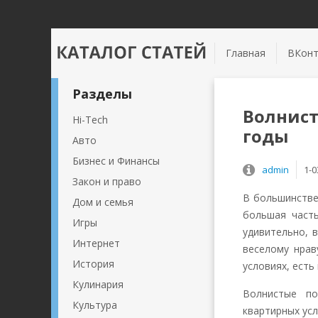
Главная
ВКонт
Разделы
Волнист
Hi-Tech
годы
Авто
Бизнес и Финансы
admin
1-0
Закон и право
В большинстве
Дом и семья
большая часть
Игры
удивительно, 
Интернет
веселому нрав
История
условиях, ест
Кулинария
Волнистые по
Культура
квартирных ус