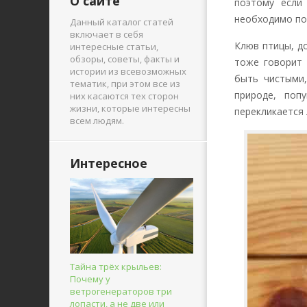
О сайте
поэтому если
необходимо по
Данный каталог статей
включает в себя
Клюв птицы, д
интересные статьи,
обзоры, советы, факты и
тоже говорит 
истории из всевозможных
быть чистыми,
тематик, при этом все из
природе, поп
них касаются тех сторон
жизни, которые интересны
перекликается 
всем людям.
Интересное
Тайна трёх крыльев:
Почему у
ветрогенераторов три
лопасти, а не две или