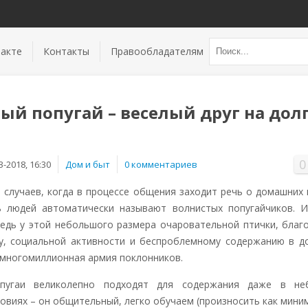
акте
Контакты
Правообладателям
ый попугай – веселый друг на дол
0
3-2018, 16:30
Дом и быт
0 комментариев
 случаев, когда в процессе общения заходит речь о домашних 
 людей автоматически называют волнистых попугайчиков. И
ведь у этой небольшого размера очаровательной птички, благ
у, социальной активности и беспроблемному содержанию в д
ь многомиллионная армия поклонников.
пугаи великолепно подходят для содержания даже в не
ловиях – он общительный, легко обучаем (произносить как мин