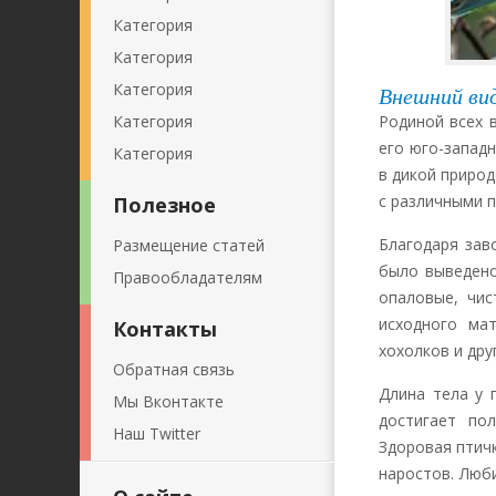
Категория
Категория
Категория
Внешний вид
Категория
Родиной всех 
его юго-запад
Категория
в дикой природ
с различными 
Полезное
Благодаря зав
Размещение статей
было выведено
Правообладателям
опаловые, чис
исходного мат
Контакты
хохолков и дру
Обратная связь
Длина тела у 
Мы Вконтакте
достигает по
Наш Twitter
Здоровая птичк
наростов. Люб