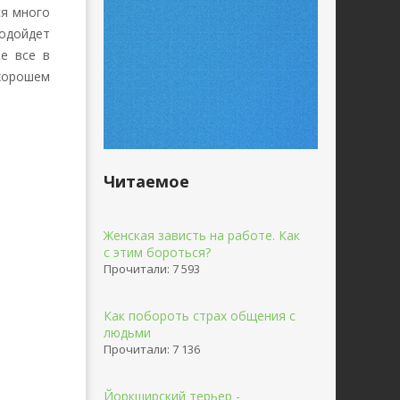
ся много
одойдет
же все в
хорошем
Читаемое
Женская зависть на работе. Как
с этим бороться?
Прочитали: 7 593
Как побороть страх общения с
людьми
Прочитали: 7 136
Йоркширский терьер -