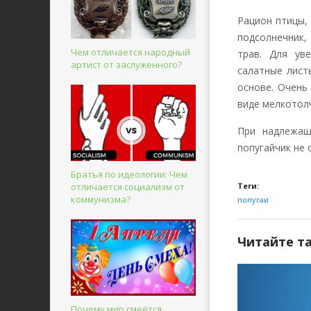
Рацион птицы,
подсолнечник,
Чем отличается народный
трав. Для ув
артист от заслуженного?
салатные лист
основе. Очень
виде мелкотолч
При надлежащ
попугайчик не
Братья по идеологии: Чем
отличается социализм от
Теги:
коммунизма?
попугаи
Читайте т
Почему мир смеётся