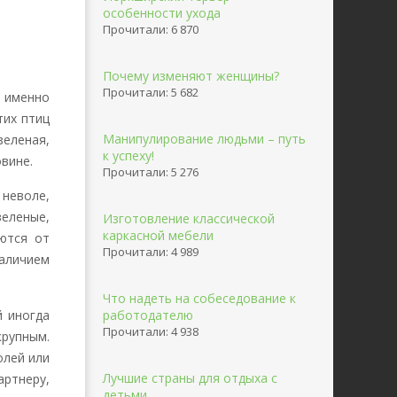
особенности ухода
Прочитали: 6 870
Почему изменяют женщины?
Прочитали: 5 682
а именно
тих птиц
Манипулирование людьми – путь
зеленая,
к успеху!
овине.
Прочитали: 5 276
 неволе,
зеленые,
Изготовление классической
каркасной мебели
ются от
Прочитали: 4 989
аличием
Что надеть на собеседование к
й иногда
работодателю
Прочитали: 4 938
рупным.
олей или
Лучшие страны для отдыха с
артнеру,
детьми