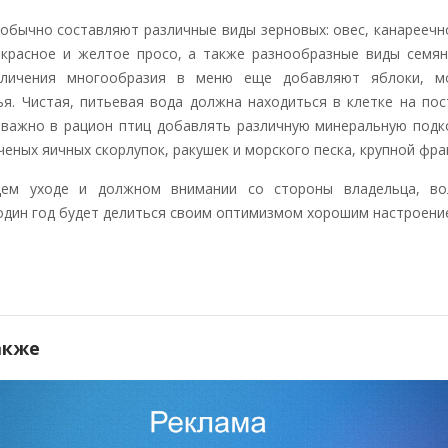
 обычно составляют различные виды зерновых: овес, канареечн
 красное и желтое просо, а также разнообразные виды семя
еличения многообразия в меню еще добавляют яблоки, мо
ья. Чистая, питьевая вода должна находиться в клетке на по
 важно в рацион птиц добавлять различную минеральную подк
еных яичных скорлупок, ракушек и морского песка, крупной фра
ем уходе и должном внимании со стороны владельца, во
 один год будет делиться своим оптимизмом хорошим настроени
акже