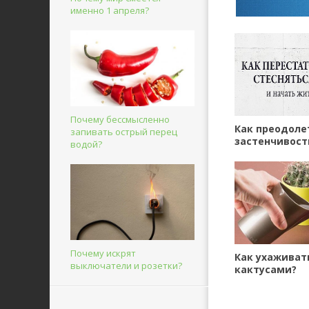
именно 1 апреля?
Почему бессмысленно
Как преодоле
запивать острый перец
застенчивост
водой?
Почему искрят
Как ухаживат
выключатели и розетки?
кактусами?