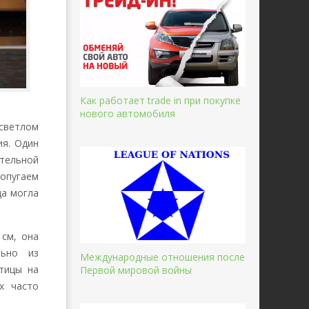
Как работает trade in при покупке
нового автомобиля
светлом
ия. Один
ательной
опугаем
ца могла
 см, она
льно из
Международные отношения после
птицы на
Первой мировой войны
х часто