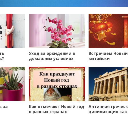
ть
Уход за орхидеями в
Встречаем Новый 
ь?
домашних условиях
китайски
ь за
Как отмечают Новый год
Античная гречес
в разных странах
цивилизация как
элемент развити