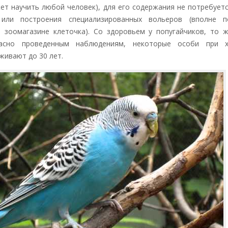
жет научить любой человек), для его содержания не потребует
 или построения специализированных вольеров (вполне п
 зоомагазине клеточка). Со здоровьем у попугайчиков, то 
ласно проведенным наблюдениям, некоторые особи при 
живают до 30 лет.