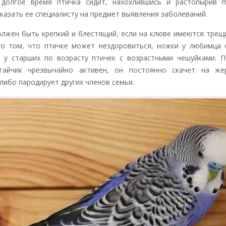
 долгое время птичка сидит, нахохлившись и растопырив п
казать ее специалисту на предмет выявления заболеваний.
олжен быть крепкий и блестящий, если на клюве имеются трещ
о том, что птичке может нездоровиться, ножки у любимца 
 у старших по возрасту птичек с возрастными чешуйками. П
угайчик чрезвычайно активен, он постоянно скачет на жер
либо пародирует других членов семьи.