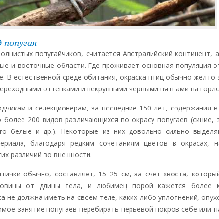
 попугая
волнистых попугайчиков, считается Австралийский континент, 
ные и восточные области. Где проживает основная популяция э
е. В естественной среде обитания, окраска птиц обычно желто-
переходными оттенками и некрупными черными пятнами на горл
одчикам и селекционерам, за последние 150 лет, содержания в
 более 200 видов различающихся по окрасу попугаев (синие, 
то белые и др.). Некоторые из них довольно сильно выделя
ериала, благодаря редким сочетаниям цветов в окрасах, н
гих различий во внешности.
птички обычно, составляет, 15–25 см, за счет хвоста, которы
ловины от длины тела, и любимец порой кажется более к
а не должна иметь на своем теле, каких-либо уплотнений, опух
имое занятие попугаев перебирать перьевой покров себе или п