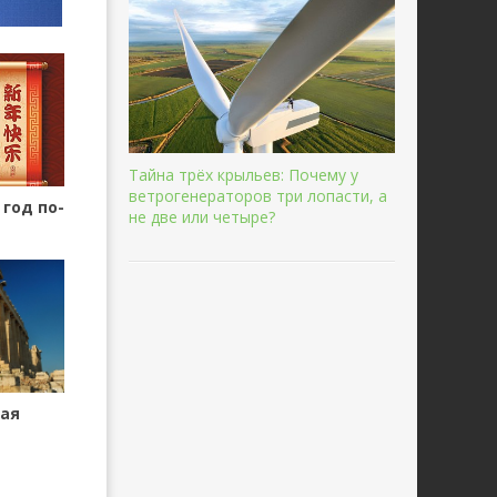
Тайна трёх крыльев: Почему у
ветрогенераторов три лопасти, а
год по-
не две или четыре?
кая
я мира