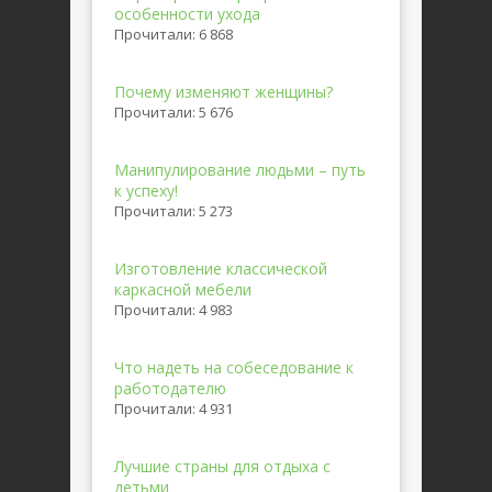
особенности ухода
Прочитали: 6 868
Почему изменяют женщины?
Прочитали: 5 676
Манипулирование людьми – путь
к успеху!
Прочитали: 5 273
Изготовление классической
каркасной мебели
Прочитали: 4 983
Что надеть на собеседование к
работодателю
Прочитали: 4 931
Лучшие страны для отдыха с
детьми