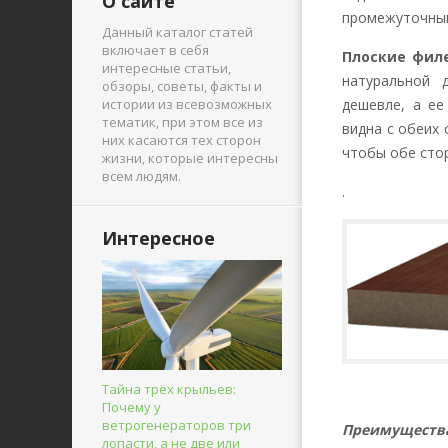
О сайте
промежуточным
Данный каталог статей
включает в себя
Плоские фил
интересные статьи,
натуральной 
обзоры, советы, факты и
дешевле, а ее
истории из всевозможных
тематик, при этом все из
видна с обеих 
них касаются тех сторон
чтобы обе сто
жизни, которые интересны
всем людям.
.
Интересное
Тайна трёх крыльев:
Почему у
ветрогенераторов три
Преимуществ
лопасти, а не две или