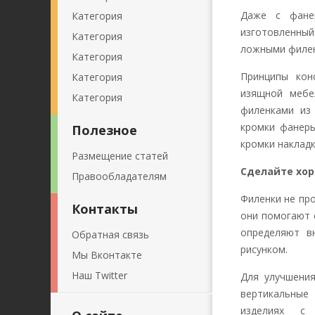
Даже с фане
Категория
изготовленны
Категория
ложными филе
Категория
Принципы кон
Категория
изящной мебе
Категория
филенками из
кромки фанеры
Полезное
кромки наклад
Размещение статей
Сделайте хо
Правообладателям
Филенки не пр
Контакты
они помогают 
определяют в
Обратная связь
рисунком.
Мы Вконтакте
Наш Twitter
Для улучшени
вертикальные
изделиях с 