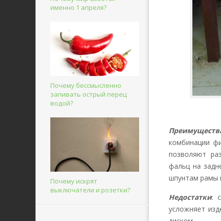
именно 1 апреля?
Почему бессмысленно
запивать острый перец
водой?
Преимуществ
комбинации фи
позволяют ра
фальц на задн
шпунтам рамы 
Почему искрят
выключатели и розетки?
Недостатки
: 
усложняет изд
диском.