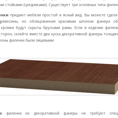
и стойками (средниками). Существует три основных типа филен
енки
придают мебели простой и ясный вид. Вы можете сдела
древесины, но облицованная красивым шпоном фанера об
 кромки будут скрыты брусками рамы. Если в изделии филен
сторон, склейте вместе два куска декоративной фанеры толщин
роны филенки были лицевыми
а
: филенки из декоративной фанеры не требуют спец