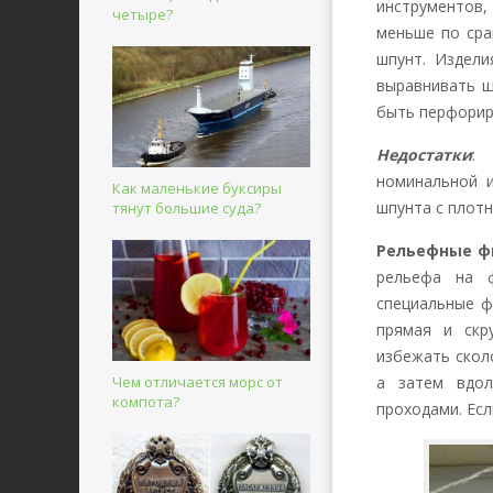
инструментов,
четыре?
меньше по сра
шпунт. Издели
выравнивать щ
быть перфориро
Недостатки
: 
номинальной и
Как маленькие буксиры
шпунта с плот
тянут большие суда?
Рельефные ф
рельефа на 
специальные ф
прямая и скру
избежать скол
Чем отличается морс от
а затем вдол
компота?
проходами. Ес