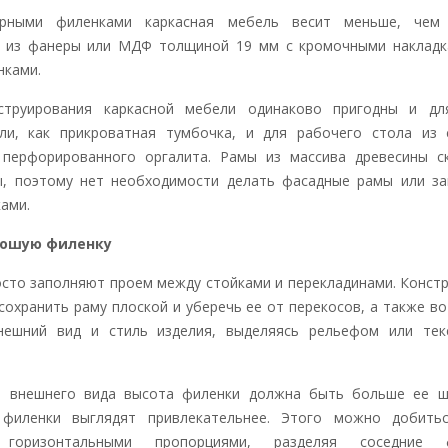
рными филенками каркасная мебель весит меньше, чем 
й из фанеры или МДФ толщиной 19 мм с кромочными накладк
нками.
струирования каркасной мебели одинаково пригодны и дл
ли, как прикроватная тумбочка, и для рабочего стола из 
 перфорированного оргалита. Рамы из массива древесины с
, поэтому нет необходимости делать фасадные рамы или за
ками.
рошую филенку
осто заполняют проем между стойками и перекладинами. Конст
сохранить раму плоской и уберечь ее от перекосов, а также в
нешний вид и стиль изделия, выделяясь рельефом или тек
я внешнего вида высота филенки должна быть больше ее ш
 филенки выглядят привлекательнее. Этого можно добить
горизонтальными пропорциями, разделяя соседние ф