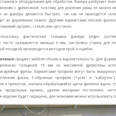
 станков и оборудования для обработки. Фанера разбухает зна
внению с древесиной, поэтому для усиления рамы ее можно в
я из фанеры делаются быстрее, так как не приходится скле
ит из деревянных планок. Другими вариантами плоских филен
ванный оргалит, стекло или оргстекло.
поскольку фактическая толщина фанеры редко соотве
 часто оказывается меньше 6 мм, настройка станка для по
ной посадкой производится методом проб и ошибок.
иленки
придают мебели объем и выразительность. Для форми
филенках толщиной 19 мм из массивной древесины испо
игарейные фрезы. Вариантами профиля могут быть выкружка-
гленная фаски, S-образные профили ("гусек" и "каблучок")
ов и прижогов, сначала обрабатывайте щиты филенок вдоль т
ь продольных кромок, удаляя материал постепенно, негл
ли изделие будет окрашено, для экономии можно использовать 