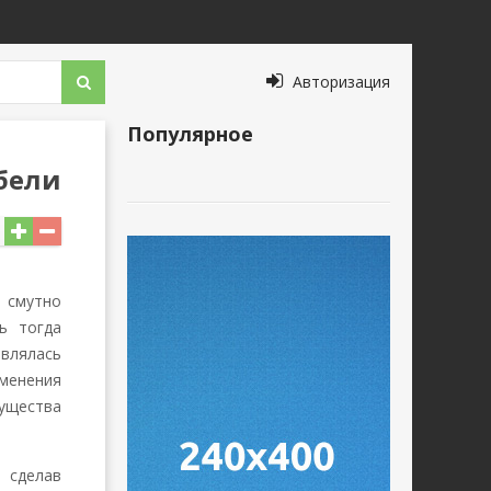
Авторизация
Популярное
бели
 смутно
ь тогда
являлась
менения
ущества
 сделав