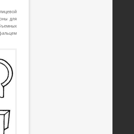
лицевой
роны для
бъемных
фальцем