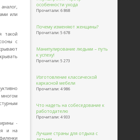
особенности ухода
аналог,
Прочитали: 6 868
ами или
Почему изменяют женщины?
Прочитали: 5 678
я такой
сосны с
крывают
Манипулирование людьми – путь
к успеху!
крывать
Прочитали: 5 273
Изготовление классической
каркасной мебели
руктивно
Прочитали: 4 986
о многом
стурным
Что надеть на собеседование к
работодателю
Прочитали: 4 933
ирины -
ся и на
Лучшие страны для отдыха с
иленки
детьми