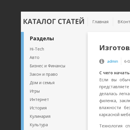
Главная
ВКонт
Разделы
Изготов
Hi-Tech
Авто
admin
6-0
Бизнес и Финансы
С чего начать
Закон и право
Если вы обыч
Дом и семья
представляет
Игры
делалась легк
Интернет
филенка, закл
влажности без
История
каркасной мебе
Кулинария
Культура
Технология сп