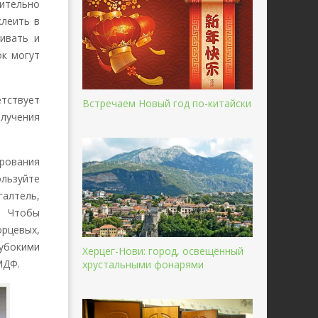
чительно
клеить в
ивать и
ок могут
тствует
Встречаем Новый год по-китайски
лучения
рования
льзуйте
галтель,
. Чтобы
орцевых,
убокими
Херцег-Нови: город, освещённый
МДФ.
хрустальными фонарями