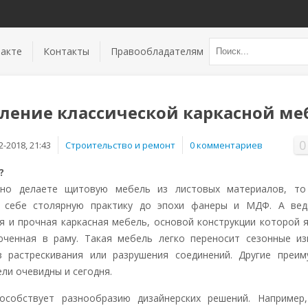
акте
Контакты
Правообладателям
ление классической каркасной ме
0
2-2018, 21:43
Строительство и ремонт
0 комментариев
?
но делаете щитовую мебель из листовых материалов, то
е себе столярную практику до эпохи фанеры и МДФ. А вед
ая и прочная каркасная мебель, основой конструкции которой 
юченная в раму. Такая мебель легко переносит сезонные из
 растрескивания или разрушения соединений. Другие преим
ли очевидны и сегодня.
особствует разнообразию дизайнерских решений. Например,