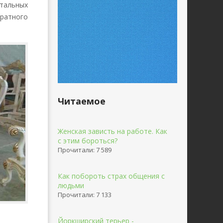
тальных
дратного
Читаемое
Женская зависть на работе. Как
с этим бороться?
Прочитали: 7 589
Как побороть страх общения с
людьми
Прочитали: 7 133
Йоркширский терьер -