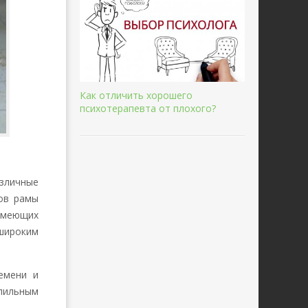
Как отличить хорошего
психотерапевта от плохого?
зличные
ов рамы
имеющих
 широким
емени и
пильным