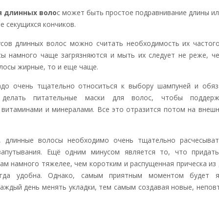
я длинных воло
с может быть простое подравнивание длины и
е секущихся кончиков.
сов длинных волос можно считать необходимость их частого
ы намного чаще загрязняются и мыть их следует не реже, ч
олосы жирные, то и еще чаще.
адо очень тщательно относиться к выбору шампуней и обяз
и делать питательные маски для волос, чтобы поддер
витаминами и минералами. Все это отразится потом
на внешн
, длинные волосы необходимо очень тщательно расчесыват
запутывания. Ещё одним минусом является то, что придат
ам намного тяжелее, чем коротким и распущенная прическа из
гда удобна. Однако, самым приятным моментом будет я
аждый день менять укладки, тем самым создавая новые, непо