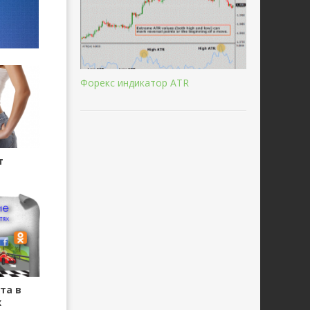
Форекс индикатор ATR
т
та в
х