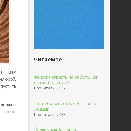
Читаемое
ла Вам
Женская зависть на работе. Как
велюрой,
с этим бороться?
тпустить
Прочитали: 7 589
Как побороть страх общения с
 должны
людьми
 волос
Прочитали: 7 133
Йоркширский терьер -