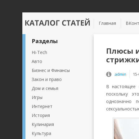
Главная
ВКонт
Разделы
Плюсы и
Hi-Tech
стрижк
Авто
Бизнес и Финансы
admin
15-
Закон и право
В настоящее 
Дом и семья
поскольку э
Игры
однозначно 
Интернет
сексуальность
История
Кулинария
Культура