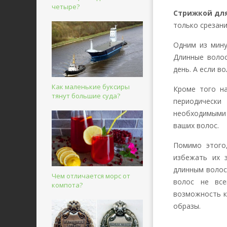
четыре?
Стрижкой дл
только срезани
Одним из мину
Длинные волос
день. А если в
Как маленькие буксиры
Кроме того н
тянут большие суда?
периодическ
необходимыми 
ваших волос
.
Помимо этого
избежать их 
длинным волос
Чем отличается морс от
волос не все
компота?
возможность к
образы.