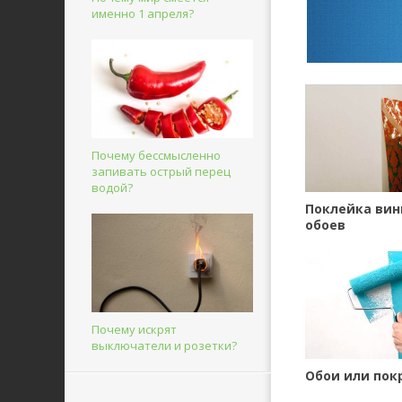
именно 1 апреля?
Почему бессмысленно
запивать острый перец
водой?
Поклейка ви
обоев
Почему искрят
выключатели и розетки?
Обои или пок