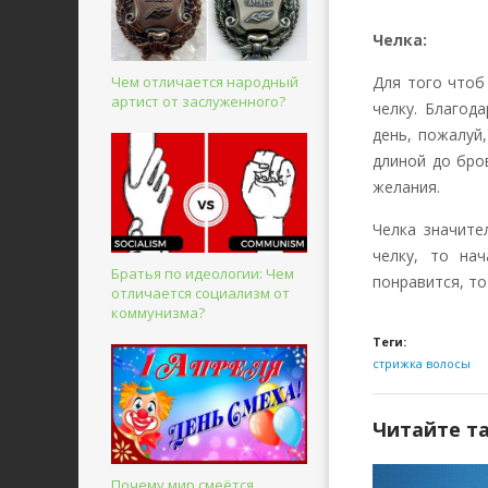
Челка:
Чем отличается народный
Для того чтоб
артист от заслуженного?
челку. Благод
день, пожалуй
длиной до бро
желания.
Челка значите
челку, то на
Братья по идеологии: Чем
понравится, то
отличается социализм от
коммунизма?
Теги:
стрижка
волосы
Читайте т
Почему мир смеётся