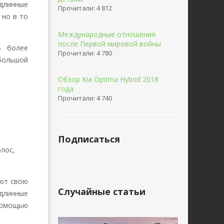
 длинные
Прочитали: 4 812
 но в то
Международные отношения
после Первой мировой войны
ь более
Прочитали: 4 780
 большой
Обзор Kia Optima Hybrid 2018
года
Прочитали: 4 740
Подписаться
лос,
яют свою
Случайные статьи
длинные
помощью