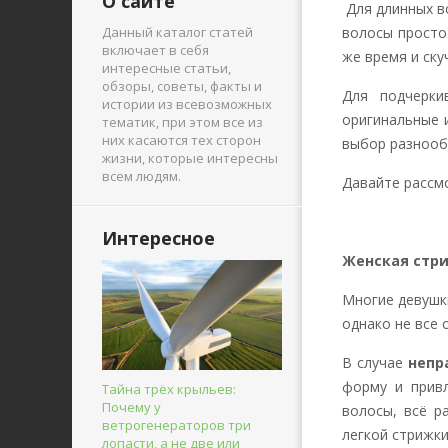
О сайте
Для длинных в
Данный каталог статей
волосы просто
включает в себя
же время и ску
интересные статьи,
обзоры, советы, факты и
Для подчерки
истории из всевозможных
оригинальные 
тематик, при этом все из
них касаются тех сторон
выбор разнооб
жизни, которые интересны
всем людям.
Давайте рассм
Интересное
Женская
стри
Многие девушк
однако не все
В случае
непр
форму и привл
Тайна трёх крыльев:
Почему у
волосы, всё 
ветрогенераторов три
легкой стрижки
лопасти, а не две или