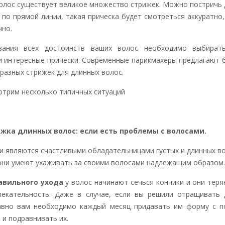
олос существует великое множество стрижек. Можно постричь
 по прямой линии
, такая прическа будет смотреться
аккуратно,
чно.
вания всех достоинств ваших волос необходимо выбират
и интересные прически. Современные парикмахеры предлагают
разных стрижек для длинных волос.
отрим несколько типичных ситуаций
жка длинных волос
: если есть проблемы с волосами.
и являются счастливыми обладательницами густых и длинных во
 они умеют ухаживать за своими волосами надлежащим образом.
авильного ухода
у волос начинают сечься кончики и они тер
екательность. Даже в случае, если вы решили отращивать 
равно вам необходимо каждый месяц придавать им форму с 
 и подравнивать их.