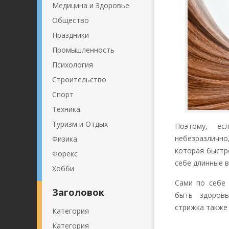
Медицина и Здоровье
Общество
Праздники
Промышленность
Психология
Строительство
Спорт
Техника
Туризм и Отдых
Поэтому, ес
небезразлично
Физика
которая быстро
Форекс
себе
длинные в
Хобби
Сами по себе
Заголовок
быть здоров
стрижка
также 
Категория
Категория