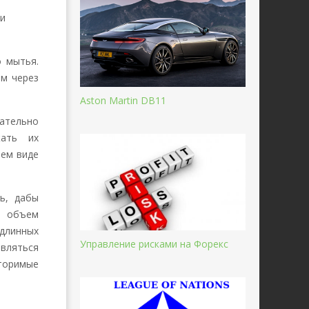
ли
 мытья.
ем через
Aston Martin DB11
ательно
жать их
ем виде
ь, дабы
ь объем
 длинных
Управление рисками на Форекс
вляться
вторимые