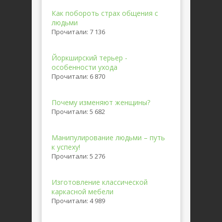
Как побороть страх общения с
людьми
Прочитали: 7 136
Йоркширский терьер -
особенности ухода
Прочитали: 6 870
Почему изменяют женщины?
Прочитали: 5 682
Манипулирование людьми – путь
к успеху!
Прочитали: 5 276
Изготовление классической
каркасной мебели
Прочитали: 4 989