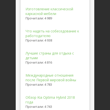
Изготовление классической
каркасной мебели
Прочитали: 4 989
Что надеть на собеседование к
работодателю
Прочитали: 4 938
Лучшие страны для отдыха с
детьми
Прочитали: 4 816
Международные отношения
после Первой мировой войны
Прочитали: 4 783
Обзор Kia Optima Hybrid 2018
года
Прочитали: 4 743