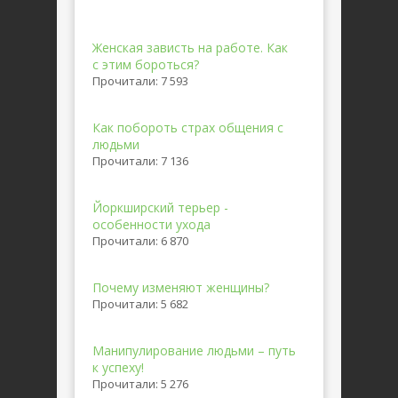
Женская зависть на работе. Как
с этим бороться?
Прочитали: 7 593
Как побороть страх общения с
людьми
Прочитали: 7 136
Йоркширский терьер -
особенности ухода
Прочитали: 6 870
Почему изменяют женщины?
Прочитали: 5 682
Манипулирование людьми – путь
к успеху!
Прочитали: 5 276